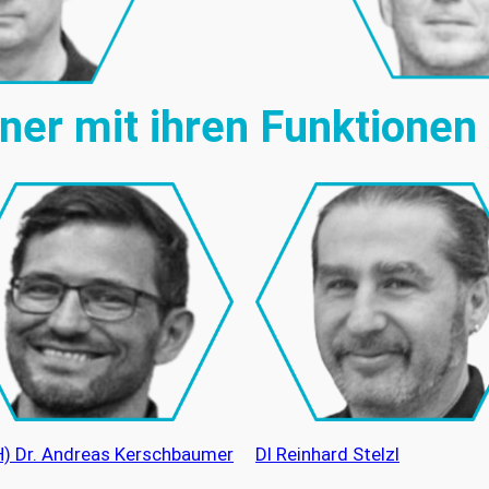
ner mit ihren Funktionen
H) Dr. Andreas Kerschbaumer
DI Reinhard Stelzl