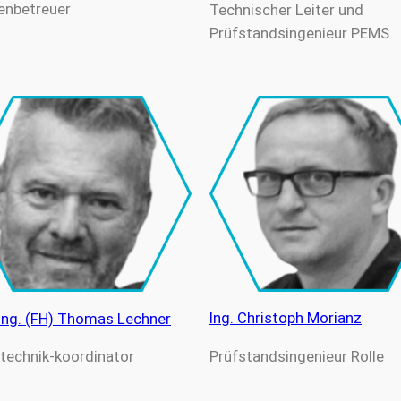
enbetreuer
Technischer Leiter und
Prüfstandsingenieur PEMS
Ing. Christoph Morianz
-Ing. (FH) Thomas Lechner
Prüfstandsingenieur Rolle
technik-koordinator