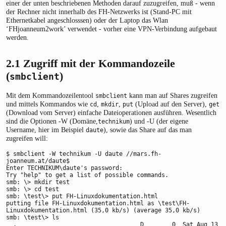
einer der unten beschriebenen Methoden darauf zuzugreifen, muß - wenn
der Rechner nicht innerhalb des FH-Netzwerks ist (Stand-PC mit
Ethernetkabel angeschlosssen) oder der Laptop das Wlan
‘FHjoanneum2work’ verwendet - vorher eine VPN-Verbindung aufgebaut
werden.
2.1
Zugriff mit der Kommandozeile
(
)
smbclient
Mit dem Kommandozeilentool
kann man auf Shares zugreifen
smbclient
und mittels Kommandos wie
,
,
(Upload auf den Server),
cd
mkdir
put
get
(Download vom Server) einfache Dateioperationen ausführen. Wesentlich
sind die Optionen -W (Domäne,
) und -U (der eigene
technikum
Username, hier im Beispiel
), sowie das Share auf das man
daute
zugreifen will:
$ smbclient -W technikum -U daute //mars.fh-
joanneum.at/daute$

Enter TECHNIKUM\daute's password:

Try "help" to get a list of possible commands.

smb: \> mkdir test

smb: \> cd test

smb: \test\> put FH-Linuxdokumentation.html

putting file FH-Linuxdokumentation.html as \test\FH-
Linuxdokumentation.html (35,0 kb/s) (average 35,0 kb/s)

smb: \test\> ls

  .                                   D        0  Sat Aug 13 