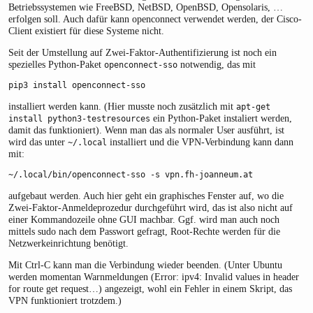
Betriebssystemen wie FreeBSD, NetBSD, OpenBSD, Opensolaris, …
erfolgen soll. Auch dafür kann openconnect verwendet werden, der Cisco-
Client existiert für diese Systeme nicht.
Seit der Umstellung auf Zwei-Faktor-Authentifizierung ist noch ein
spezielles Python-Paket
notwendig, das mit
openconnect-sso
pip3 install openconnect-sso
installiert werden kann. (Hier musste noch zusätzlich mit
apt-get 
ein Python-Paket instaliert werden,
install python3-testresources
damit das funktioniert). Wenn man das als normaler User ausführt, ist
wird das unter
installiert und die VPN-Verbindung kann dann
~/.local
mit:
~/.local/bin/openconnect-sso -s vpn.fh-joanneum.at
aufgebaut werden. Auch hier geht ein graphisches Fenster auf, wo die
Zwei-Faktor-Anmeldeprozedur durchgeführt wird, das ist also nicht auf
einer Kommandozeile ohne GUI machbar. Ggf. wird man auch noch
mittels sudo nach dem Passwort gefragt, Root-Rechte werden für die
Netzwerkeinrichtung benötigt.
Mit Ctrl-C kann man die Verbindung wieder beenden. (Unter Ubuntu
werden momentan Warnmeldungen (Error: ipv4: Invalid values in header
for route get request…) angezeigt, wohl ein Fehler in einem Skript, das
VPN funktioniert trotzdem.)