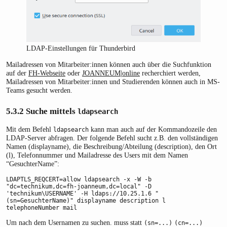
LDAP-Einstellungen für Thunderbird
Mailadressen von Mitarbeiter:innen können auch über die Suchfunktion
auf der
FH-Webseite
oder
JOANNEUM|online
recherchiert werden,
Mailadressen von Mitarbeiter:innen und Studierenden können auch in MS-
Teams gesucht werden.
5.3.2
Suche mittels
ldapsearch
Mit dem Befehl
kann man auch auf der Kommandozeile den
ldapsearch
LDAP-Server abfragen. Der folgende Befehl sucht z.B. den vollständigen
Namen (displayname), die Beschreibung/Abteilung (description), den Ort
(l), Telefonnummer und Mailadresse des Users mit dem Namen
“GesuchterName”:
LDAPTLS_REQCERT=allow ldapsearch -x -W -b 
"dc=technikum,dc=fh-joanneum,dc=local" -D 
'technikum\USERNAME' -H ldaps://10.25.1.6 "
(sn=GesuchterName)" displayname description l 
telephoneNumber mail
Um nach dem Usernamen zu suchen. muss statt
(sn=...)
(cn=...)