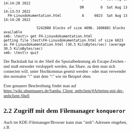
14:14:28 2022

  ..                                 DR        0  Sat Aug 13 
14:13:53 2022

  FH-Linuxdokumentation.html          A     6023  Sat Aug 13 
14:14:28 2022

                5242880 blocks of size 4096. 1606881 blocks 
available

smb: \test\> get FH-Linuxdokumentation.html

getting file \test\FH-Linuxdokumentation.html of size 6023 
as FH-Linuxdokumentation.html (30,5 KiloBytes/sec) (average 
30,5 KiloBytes/sec)

smb: \test\> quit
Der Backslash hat in der Shell die Spezialbedeutung als Escape-Zeichen -
und muß entweder verdoppelt werden, das Share, zu dem man sich
connecten will, unter Hochkommas gesetzt werden - oder man verwendet
den normalen “/” statt dem “\” wie im Beispiel oben.
Eine genauere Beschreibung findet man auf
https://wiki.ubuntuusers.de/Samba_Client_smbclient/#Arbeiten-mit-der-
smbclient-Shell
2.2
Zugriff mit dem Filemanager
konqueror
Auch im KDE-Filemanager/Browser kann man “smb”-Adressen eingeben,
z.B.