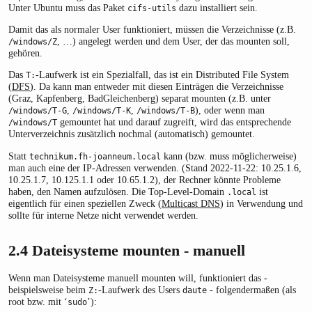
Unter Ubuntu muss das Paket
dazu installiert sein.
cifs-utils
Damit das als normaler User funktioniert, müssen die Verzeichnisse (z.B.
, …) angelegt werden und dem User, der das mounten soll,
/windows/Z
gehören.
Das
-Laufwerk ist ein Spezialfall, das ist ein Distributed File System
T:
(
DFS
). Da kann man entweder mit diesen Einträgen die Verzeichnisse
(Graz, Kapfenberg, BadGleichenberg) separat mounten (z.B. unter
,
,
), oder wenn man
/windows/T-G
/windows/T-K
/windows/T-B
gemountet hat und darauf zugreift, wird das entsprechende
/windows/T
Unterverzeichnis zusätzlich nochmal (automatisch) gemountet.
Statt
kann (bzw. muss möglicherweise)
technikum.fh-joanneum.local
man auch eine der IP-Adressen verwenden. (Stand 2022-11-22: 10.25.1.6,
10.25.1.7, 10.125.1.1 oder 10.65.1.2), der Rechner könnte Probleme
haben, den Namen aufzulösen. Die Top-Level-Domain
ist
.local
eigentlich für einen speziellen Zweck (
Multicast DNS
) in Verwendung und
sollte für interne Netze nicht verwendet werden.
2.4
Dateisysteme mounten - manuell
Wenn man Dateisysteme manuell mounten will, funktioniert das -
beispielsweise beim
-Laufwerk des Users
- folgendermaßen (als
Z:
daute
root bzw. mit ‘
’):
sudo