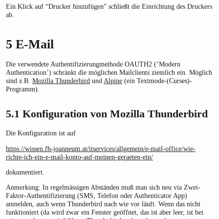
Ein Klick auf “Drucker hinzufügen” schließt die Einrichtung des Druckers
ab.
5
E-Mail
Die verwendete Authentifizierungmethode OAUTH2 (‘Modern
Authentication’) schränkt die möglichen Mailclients ziemlich ein. Möglich
sind z.B.
Mozilla Thunderbird
und
Alpine
(ein Textmode-(Curses)-
Programm).
5.1
Konfiguration von Mozilla Thunderbird
Die Konfiguration ist auf
https://wissen.fh-joanneum.at/itservices/allgemein/e-mail-office/wie-
richte-ich-ein-e-mail-konto-auf-meinen-geraeten-ein/
dokumentiert.
Anmerkung: In regelmässigen Abständen muß man sich neu via Zwei-
Faktor-Authentifizierung (SMS, Telefon oder Authenticator App)
anmelden, auch wenn Thunderbird nach wie vor läuft. Wenn das nicht
funktioniert (da wird zwar ein Fenster geöffnet, das ist aber leer, ist bei