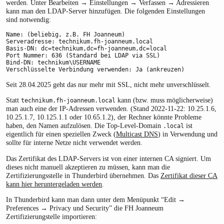
werden. Unter Bearbeiten → Einstellungen → Verfassen → Adressieren
kann man den LDAP-Server hinzufügen. Die folgenden Einstellungen
sind notwendig:
Name: (beliebig, z.B. FH Joanneum)

Serveradresse: technikum.fh-joanneum.local

Basis-DN: dc=technikum,dc=fh-joanneum,dc=local

Port Nummer: 636 (Standard bei LDAP via SSL)

Bind-DN: technikum\USERNAME

Verschlüsselte Verbindung verwenden: Ja (ankreuzen)
Seit 28.04.2025 geht das nur mehr mit SSL, nicht mehr unverschlüsselt.
Statt
kann (bzw. muss möglicherweise)
technikum.fh-joanneum.local
man auch eine der IP-Adressen verwenden. (Stand 2022-11-22: 10.25.1.6,
10.25.1.7, 10.125.1.1 oder 10.65.1.2), der Rechner könnte Probleme
haben, den Namen aufzulösen. Die Top-Level-Domain
ist
.local
eigentlich für einen speziellen Zweck (
Multicast DNS
) in Verwendung und
sollte für interne Netze nicht verwendet werden.
Das Zertifikat des LDAP-Servers ist von einer internen CA signiert. Um
dieses nicht manuell akzeptieren zu müssen, kann man die
Zertifizierungsstelle in Thunderbird übernehmen. Das
Zertifikat dieser CA
kann hier heruntergeladen werden
.
In Thunderbird kann man dann unter dem Menüpunkt “Edit →
Preferences → Privacy und Security” die FH Joanneum
Zertifizierungstelle importieren: