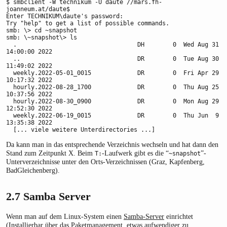
$ smbclient -W technikum -U daute //mars.fh-
joanneum.at/daute$

Enter TECHNIKUM\daute's password:

Try "help" to get a list of possible commands.

smb: \> cd ~snapshot

smb: \~snapshot\> ls

  .                                  DH        0  Wed Aug 31 
14:00:00 2022

  ..                                 DR        0  Tue Aug 30 
11:49:02 2022

  weekly.2022-05-01_0015             DR        0  Fri Apr 29 
10:17:32 2022

  hourly.2022-08-28_1700             DR        0  Thu Aug 25 
10:37:56 2022

  hourly.2022-08-30_0900             DR        0  Mon Aug 29 
12:52:30 2022

  weekly.2022-06-19_0015             DR        0  Thu Jun  9 
13:35:38 2022

  [... viele weitere Unterdirectories ...]
Da kann man in das entsprechende Verzeichnis wechseln und hat dann den
Stand zum Zeitpunkt X. Beim
-Laufwerk gibt es die “
”-
T:
~snapshot
Unterverzeichnisse unter den Orts-Verzeichnissen (Graz, Kapfenberg,
BadGleichenberg).
2.7
Samba Server
Wenn man auf dem Linux-System einen
Samba-Server
einrichtet
(Installierbar über das Paketmanagement, etwas aufwendiger zu