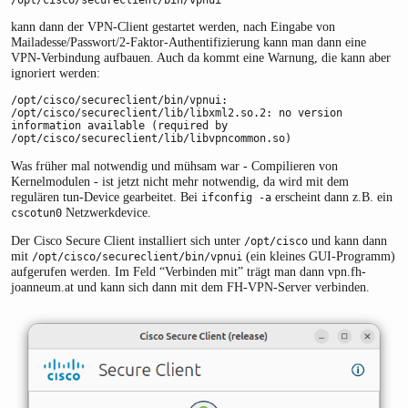
kann dann der VPN-Client gestartet werden, nach Eingabe von
Mailadesse/Passwort/2-Faktor-Authentifizierung kann man dann eine
VPN-Verbindung aufbauen. Auch da kommt eine Warnung, die kann aber
ignoriert werden:
/opt/cisco/secureclient/bin/vpnui: 
/opt/cisco/secureclient/lib/libxml2.so.2: no version 
information available (required by 
/opt/cisco/secureclient/lib/libvpncommon.so)
Was früher mal notwendig und mühsam war - Compilieren von
Kernelmodulen - ist jetzt nicht mehr notwendig, da wird mit dem
regulären tun-Device gearbeitet. Bei
erscheint dann z.B. ein
ifconfig -a
Netzwerkdevice.
cscotun0
Der Cisco Secure Client installiert sich unter
und kann dann
/opt/cisco
mit
(ein kleines GUI-Programm)
/opt/cisco/secureclient/bin/vpnui
aufgerufen werden. Im Feld “Verbinden mit” trägt man dann vpn.fh-
joanneum.at und kann sich dann mit dem FH-VPN-Server verbinden.