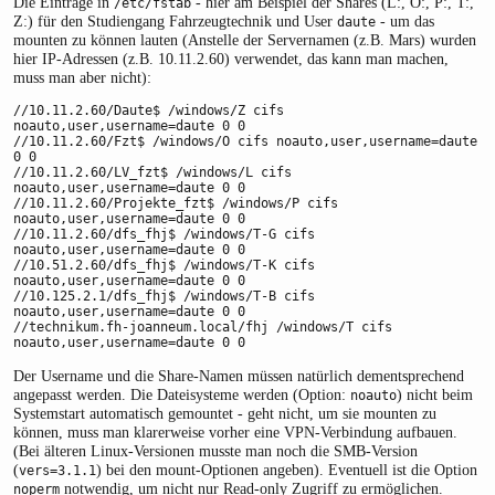
Die Einträge in
- hier am Beispiel der Shares (L:, O:, P:, T:,
/etc/fstab
Z:) für den Studiengang Fahrzeugtechnik und User
- um das
daute
mounten zu können lauten (Anstelle der Servernamen (z.B. Mars) wurden
hier IP-Adressen (z.B. 10.11.2.60) verwendet, das kann man machen,
muss man aber nicht):
//10.11.2.60/Daute$ /windows/Z cifs 
noauto,user,username=daute 0 0

//10.11.2.60/Fzt$ /windows/O cifs noauto,user,username=daute 
0 0

//10.11.2.60/LV_fzt$ /windows/L cifs 
noauto,user,username=daute 0 0

//10.11.2.60/Projekte_fzt$ /windows/P cifs 
noauto,user,username=daute 0 0

//10.11.2.60/dfs_fhj$ /windows/T-G cifs 
noauto,user,username=daute 0 0

//10.51.2.60/dfs_fhj$ /windows/T-K cifs 
noauto,user,username=daute 0 0

//10.125.2.1/dfs_fhj$ /windows/T-B cifs 
noauto,user,username=daute 0 0

//technikum.fh-joanneum.local/fhj /windows/T cifs 
noauto,user,username=daute 0 0
Der Username und die Share-Namen müssen natürlich dementsprechend
angepasst werden. Die Dateisysteme werden (Option:
) nicht beim
noauto
Systemstart automatisch gemountet - geht nicht, um sie mounten zu
können, muss man klarerweise vorher eine VPN-Verbindung aufbauen.
(Bei älteren Linux-Versionen musste man noch die SMB-Version
(
) bei den mount-Optionen angeben). Eventuell ist die Option
vers=3.1.1
notwendig, um nicht nur Read-only Zugriff zu ermöglichen.
noperm