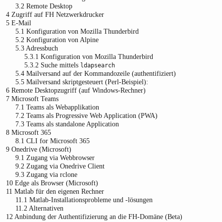
3.2
Remote Desktop
4
Zugriff auf FH Netzwerkdrucker
5
E-Mail
5.1
Konfiguration von Mozilla Thunderbird
5.2
Konfiguration von Alpine
5.3
Adressbuch
5.3.1
Konfiguration von Mozilla Thunderbird
5.3.2
Suche mittels
ldapsearch
5.4
Mailversand auf der Kommandozeile (authentifiziert)
5.5
Mailversand skriptgesteuert (Perl-Beispiel):
6
Remote Desktopzugriff (auf Windows-Rechner)
7
Microsoft Teams
7.1
Teams als Webapplikation
7.2
Teams als Progressive Web Application (PWA)
7.3
Teams als standalone Application
8
Microsoft 365
8.1
CLI for Microsoft 365
9
Onedrive (Microsoft)
9.1
Zugang via Webbrowser
9.2
Zugang via Onedrive Client
9.3
Zugang via rclone
10
Edge als Browser (Microsoft)
11
Matlab für den eigenen Rechner
11.1
Matlab-Installationsprobleme und -lösungen
11.2
Alternativen
12
Anbindung der Authentifizierung an die FH-Domäne (Beta)