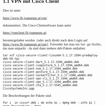
1.1
VPN mit Cisco Client
Dies ist unter
https://www.fh-joanneum.at/vpn/
dokumentiert. Die Cisco-Clientsoftware kann unter
https://vpnclient.fh-joanneum.at/
heruntergeladen werden. (oder auch direkt nach dem Login auf
https://www.fh-joanneum.at/vpn/
). Entweder hat man ein
-Archiv,
tar.gz
das man entpackt - da sind dann mehere deb-Pakete enthalten:
tar xvf cisco-secure-client-linux64-5.1.17.3394-predeploy-
deb-k9.tgz 

cisco-secure-client-dart_5.1.17.3394_amd64.deb

cisco-secure-client-iseposture_5.1.17.3394_amd64.deb

cisco-secure-client-nvm_5.1.17.3394_amd64.deb

cisco-secure-client-posture_5.1.17.3394_amd64.deb

cisco-secure-client-socketfilter_5.1.17.3380_amd64.deb

cisco-secure-client-vpn-cli_5.1.17.3394_amd64.deb

cisco-secure-client-vpn_5.1.17.3394_amd64.deb

cisco-secure-client-zta_5.1.17.5545_amd64.deb

CiscoSystemsInc.pgp
Die Beschreibungen der Pakete sind:
for i  in cisco*.deb ; do echo $i ; dpkg-deb --info $i | 
grep Description ; done 
