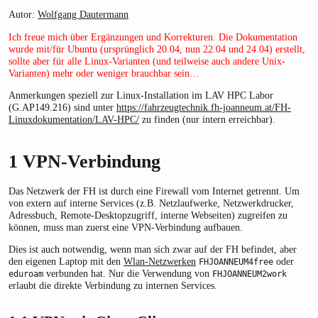
Autor:
Wolfgang Dautermann
Ich freue mich über Ergänzungen und Korrekturen. Die Dokumentation
wurde mit/für Ubuntu (ursprünglich 20.04, nun 22.04 und 24.04) erstellt,
sollte aber für alle Linux-Varianten (und teilweise auch andere Unix-
Varianten) mehr oder weniger brauchbar sein…
Anmerkungen speziell zur Linux-Installation im LAV HPC Labor
(G.AP149.216) sind unter
https://fahrzeugtechnik.fh-joanneum.at/FH-
Linuxdokumentation/LAV-HPC/
zu finden (nur intern erreichbar).
1
VPN-Verbindung
Das Netzwerk der FH ist durch eine Firewall vom Internet getrennt. Um
von extern auf interne Services (z.B. Netzlaufwerke, Netzwerkdrucker,
Adressbuch, Remote-Desktopzugriff, interne Webseiten) zugreifen zu
können, muss man zuerst eine VPN-Verbindung aufbauen.
Dies ist auch notwendig, wenn man sich zwar auf der FH befindet, aber
den eigenen Laptop mit den
Wlan-Netzwerken
oder
FHJOANNEUM4free
verbunden hat. Nur die Verwendung von
eduroam
FHJOANNEUM2work
erlaubt die direkte Verbindung zu internen Services.