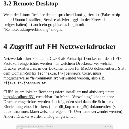
3.2
Remote Desktop
Wenn der Linux-Rechner dementsprechend konfiguriert ist (Paket
xrdp
unter Ubuntu installiert, Service aktiviert, ggf. in der Firewall
freigeschalten) ist auch ein graphisches Login mit
“Remotedesktopverbindung” möglich.
4
Zugriff auf FH Netzwerkdrucker
Netzwerkdrucker können in CUPS als Postscript-Drucker mit dem LPD-
Protokoll eingerichtet werden - an welchem Druckerserver welcher
Drucker existiert, ist in der Dokumentation für
MacOS
dokumentiert. Statt
dem Domain-Suffix
muss
technikum.fh-joanneum.local
möglicherweise
verwendet werden, also z.B.
fh-joanneum.at
.
rijeka.fh-joanneum.at
CUPS ist am lokalen Rechner (sofern installiert und aktiviert) unter
http://localhost:631
erreichbar. Im Menü “Verwaltung” können neue
Drucker eingerichtet werden. Im folgenden sind dann die Schritte zur
Einrichtung eines Druckers (hier:
) dokumentiert (statt
GR_Kopierer_SW
muss klarerweise der eigene FH-Username verwendet werden).
username
Andere Drucker werden analog eingerichtet.