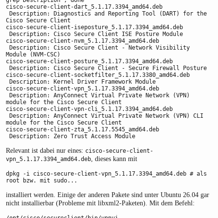
cisco-secure-client-dart_5.1.17.3394_amd64.deb

 Description: Diagnostics and Reporting Tool (DART) for the 
Cisco Secure Client

cisco-secure-client-iseposture_5.1.17.3394_amd64.deb

 Description: Cisco Secure Client ISE Posture Module

cisco-secure-client-nvm_5.1.17.3394_amd64.deb

 Description: Cisco Secure Client - Network Visibility 
Module (NVM-CSC)

cisco-secure-client-posture_5.1.17.3394_amd64.deb

 Description: Cisco Secure Client - Secure Firewall Posture

cisco-secure-client-socketfilter_5.1.17.3380_amd64.deb

 Description: Kernel Driver Framework Module

cisco-secure-client-vpn_5.1.17.3394_amd64.deb

 Description: AnyConnect Virtual Private Network (VPN) 
module for the Cisco Secure Client

cisco-secure-client-vpn-cli_5.1.17.3394_amd64.deb

 Description: AnyConnect Virtual Private Network (VPN) CLI 
module for the Cisco Secure Client

cisco-secure-client-zta_5.1.17.5545_amd64.deb

 Description: Zero Trust Access Module
Relevant ist dabei nur eines:
cisco-secure-client-
, dieses kann mit
vpn_5.1.17.3394_amd64.deb
dpkg -i cisco-secure-client-vpn_5.1.17.3394_amd64.deb # als 
root bzw. mit sudo...
installiert werden. Einige der anderen Pakete sind unter Ubuntu 26.04 gar
nicht installierbar (Probleme mit libxml2-Paketen). Mit dem Befehl:
/opt/cisco/secureclient/bin/vpnui 