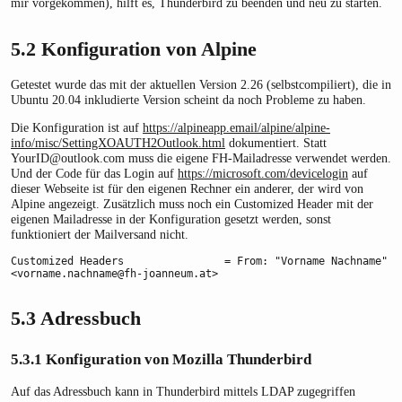
mir vorgekommen), hilft es, Thunderbird zu beenden und neu zu starten.
5.2
Konfiguration von Alpine
Getestet wurde das mit der aktuellen Version 2.26 (selbstcompiliert), die in
Ubuntu 20.04 inkludierte Version scheint da noch Probleme zu haben.
Die Konfiguration ist auf
https://alpineapp.email/alpine/alpine-
info/misc/SettingXOAUTH2Outlook.html
dokumentiert. Statt
YourID@outlook.com muss die eigene FH-Mailadresse verwendet werden.
Und der Code für das Login auf
https://microsoft.com/devicelogin
auf
dieser Webseite ist für den eigenen Rechner ein anderer, der wird von
Alpine angezeigt. Zusätzlich muss noch ein Customized Header mit der
eigenen Mailadresse in der Konfiguration gesetzt werden, sonst
funktioniert der Mailversand nicht.
Customized Headers                = From: "Vorname Nachname" 
<vorname.nachname@fh-joanneum.at>
5.3
Adressbuch
5.3.1
Konfiguration von Mozilla Thunderbird
Auf das Adressbuch kann in Thunderbird mittels LDAP zugegriffen